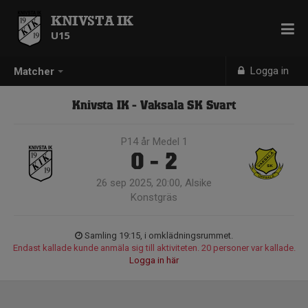
KNIVSTA IK
U15
Logga in
Matcher
Knivsta IK - Vaksala SK Svart
P14 år Medel 1
0 - 2
26 sep 2025, 20:00, Alsike
Konstgräs
Samling 19:15, i omklädningsrummet.
Endast kallade kunde anmäla sig till aktiviteten. 20 personer var kallade.
Logga in här