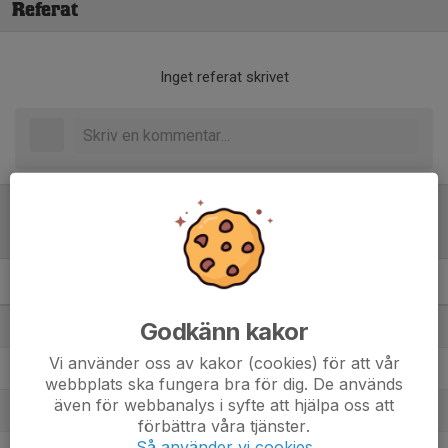
Referat
Inget referat skrivet
Tabell
P14 år Medel 1
M
+/-
P
Godkänn kakor
1. Vaksala SK Svart
14
47
39
Vi använder oss av kakor (cookies) för att vår
2. Sigtuna IF FK U14 Vit
14
13
31
webbplats ska fungera bra för dig. De används
även för webbanalys i syfte att hjälpa oss att
3. Funbo IF P11
14
37
28
förbättra våra tjänster.
Så använder vi cookies