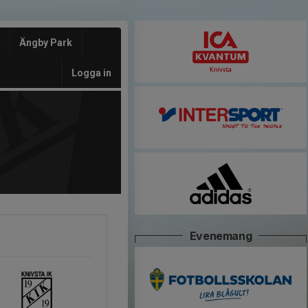
Ängby Park
Logga in
Evenemang