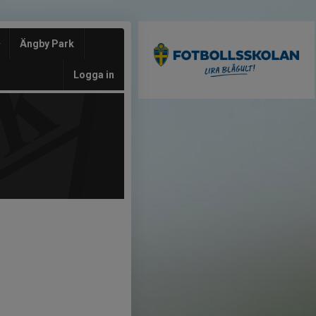
Ängby Park
Logga in