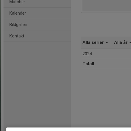
Matcher
Kalender
Bildgalleri
Kontakt
Alla serier
Alla år
2024
Totalt