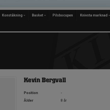
Konståkning
Basket
Pilsbocupen
Knivsta marknad
Kevin Bergvall
Position
-
Ålder
8 år