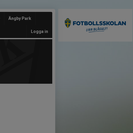
Ängby Park
Logga in