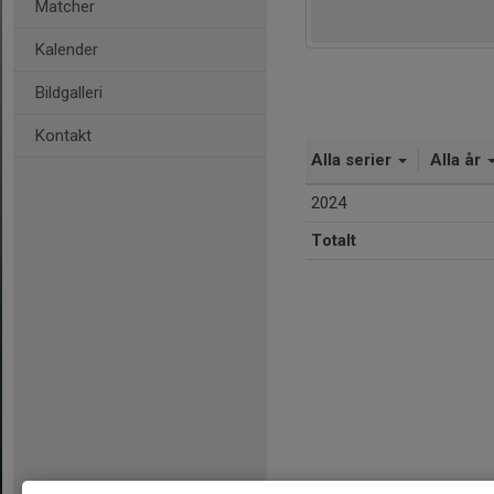
Matcher
Kalender
Bildgalleri
Kontakt
Alla serier
Alla år
2024
Totalt