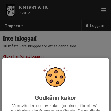
KNIVSTA IK
P 2017
Logga in
Truppen
Inte inloggad
Du måste vara inloggad för att se denna sida.
Klicka här för att logga in
Godkänn kakor
Vi använder oss av kakor (cookies) för att vår
webbplats ska fungera bra för dig. De används