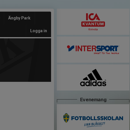
Ängby Park
Logga in
Evenemang