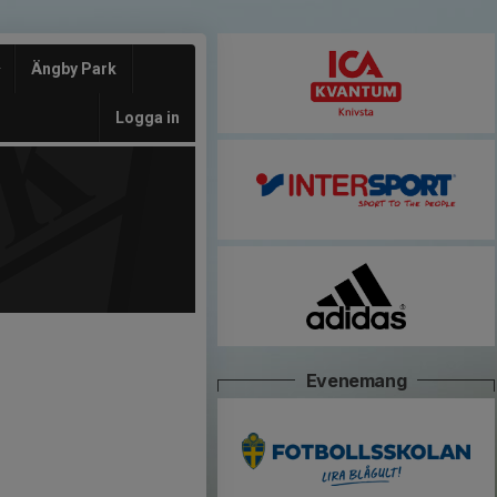
Ängby Park
Logga in
Evenemang