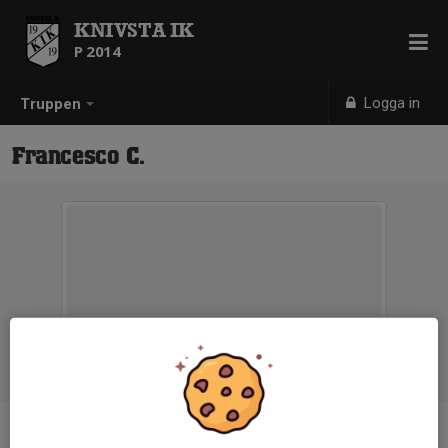
KNIVSTA IK
P 2014
Logga in
Truppen
Francesco C.
Ålder
12 år