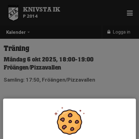
KNIVSTA IK
P 2014
Logga in
Kalender
Träning
Måndag 6 okt 2025, 18:00-19:00
Fröängen/Pizzavallen
Samling: 17:50, Fröängen/Pizzavallen