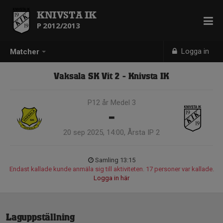
KNIVSTA IK
P 2012/2013
Logga in
Matcher
Vaksala SK Vit 2 - Knivsta IK
P12 år Medel 3
-
20 sep 2025, 14:00, Årsta IP 2
Samling 13:15
Endast kallade kunde anmäla sig till aktiviteten. 17 personer var kallade.
Logga in här
Laguppställning