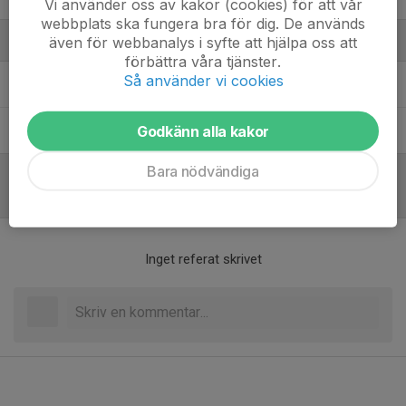
Vi använder oss av kakor (cookies) för att vår
webbplats ska fungera bra för dig. De används
även för webbanalys i syfte att hjälpa oss att
Ledare
förbättra våra tjänster.
Så använder vi cookies
Alexander Gelis
Huvudtränare
Godkänn alla kakor
Gustav Rogstrand
Assisterande tränare
Bara nödvändiga
Referat
Inget referat skrivet