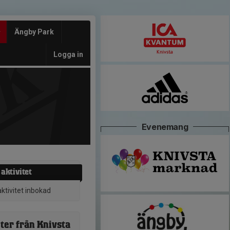
Ängby Park
Logga in
Evenemang
aktivitet
aktivitet inbokad
ter från Knivsta