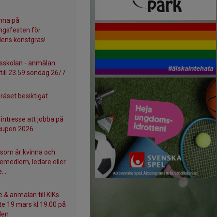
mna på
ingsfesten för
lens konstgräs!
lsskolan - anmälan
till 23.59 söndag 26/7
räset besiktigat
intresse att jobba på
cupen 2026
g som är kvinna och
semedlem, ledare eller
...
r
e & anmälan till KIKs
e 19 mars kl 19.00 på
len