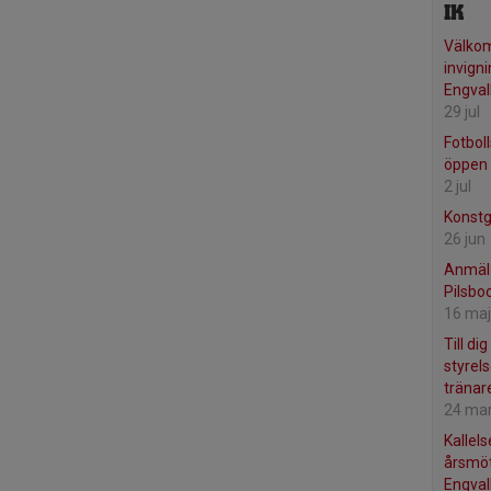
IK
Välko
invign
Engval
29 jul
Fotbol
öppen 
2 jul
Konstg
26 jun
Anmäl 
Pilsbo
16 maj
Till di
styrel
tränare.
24 ma
Kallels
årsmöt
Engval