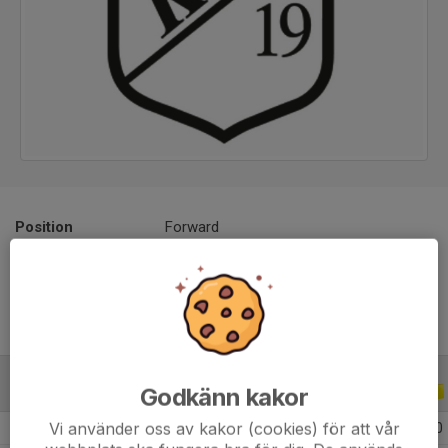
Position
Forward
Ålder
24 år
Godkänn kakor
ALLA SERIER
ALLA ÅR
Vi använder oss av kakor (cookies) för att vår
2026
14
0
0
0