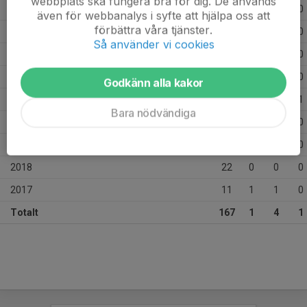
webbplats ska fungera bra för dig. De används
2025
24
0
0
0
även för webbanalys i syfte att hjälpa oss att
förbättra våra tjänster.
2024
25
0
0
0
Så använder vi cookies
2023
29
0
0
0
2022
24
0
1
0
Godkänn alla kakor
2021
6
0
2
1
Bara nödvändiga
2020
9
0
0
0
2019
3
0
0
0
2018
22
0
0
0
2017
11
1
1
0
Totalt
167
1
4
1