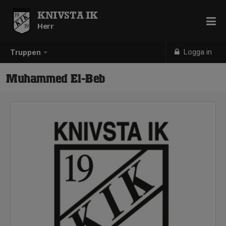
KNIVSTA IK
Herr
Logga in
Truppen
Muhammed El-Beb