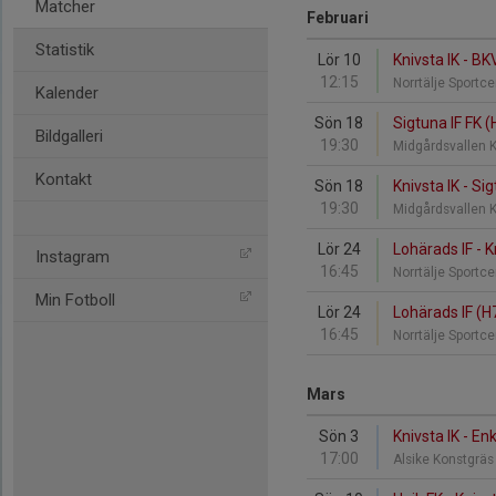
Matcher
Februari
Statistik
Lör 10
Knivsta IK - BK
12:15
Norrtälje Sportc
Kalender
Sön 18
Sigtuna IF FK (
Bildgalleri
19:30
Midgårdsvallen 
Kontakt
Sön 18
Knivsta IK - Sig
19:30
Midgårdsvallen 
Lör 24
Lohärads IF - K
Instagram
16:45
Norrtälje Sportc
Min Fotboll
Lör 24
Lohärads IF (H7
16:45
Norrtälje Sportc
Mars
Sön 3
Knivsta IK - En
17:00
Alsike Konstgrä