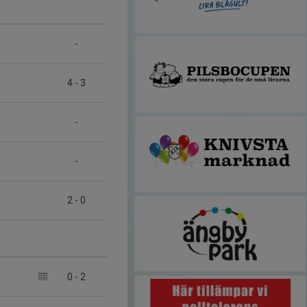
-
4
-
3
-
-
2
-
0
0
-
2