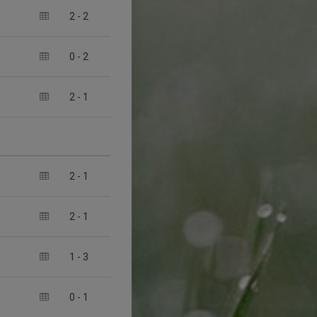
2
-
2
0
-
2
2
-
1
2
-
1
2
-
1
1
-
3
0
-
1