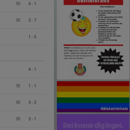
4
-
1
3
-
7
1
-
5
4
-
1
1
-
1
3
-
2
3
-
1