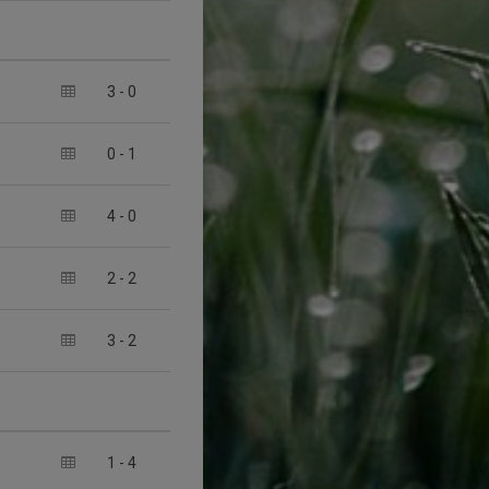
3
-
0
0
-
1
4
-
0
2
-
2
3
-
2
1
-
4