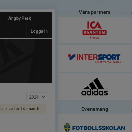
Våra partners
Ängby Park
Logga in
Evenemang
her senior 1 domare herr