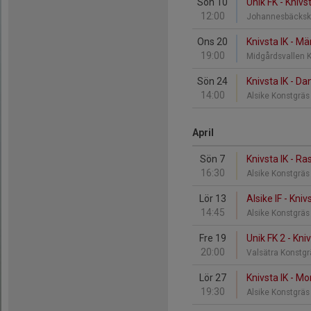
Sön 10
Unik FK - Knivst
12:00
Johannesbäcksk
Ons 20
Knivsta IK - Mä
19:00
Midgårdsvallen 
Sön 24
Knivsta IK - Da
14:00
Alsike Konstgrä
April
Sön 7
Knivsta IK - Ra
16:30
Alsike Konstgrä
Lör 13
Alsike IF - Kniv
14:45
Alsike Konstgrä
Fre 19
Unik FK 2 - Kniv
20:00
Valsätra Konstg
Lör 27
Knivsta IK - M
19:30
Alsike Konstgrä