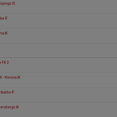
köpings IS
ike IF
ta IK
k FK 2
- Knivsta IK
nkarbo IF
sersbergs IK