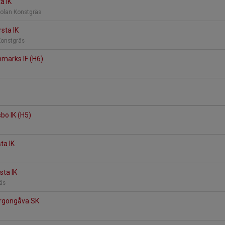
a IK
olan Konstgräs
rsta IK
Konstgräs
nmarks IF (H6)
s
sbo IK (H5)
s
sta IK
s
sta IK
räs
orgongåva SK
s