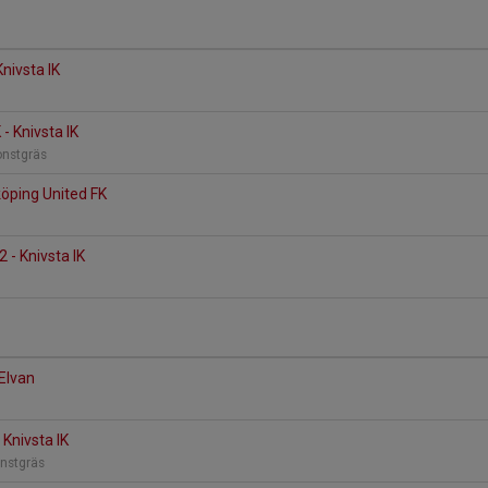
nivsta IK
- Knivsta IK
onstgräs
köping United FK
 - Knivsta IK
 Elvan
 Knivsta IK
onstgräs