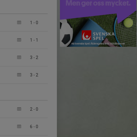
1
-
0
1
-
1
3
-
2
3
-
2
2
-
0
6
-
0