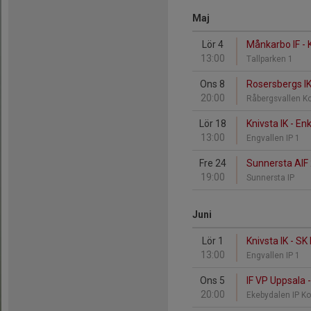
Maj
Lör 4
Månkarbo IF - K
13:00
Tallparken 1
Ons 8
Rosersbergs IK 
20:00
Råbergsvallen K
Lör 18
Knivsta IK - En
13:00
Engvallen IP 1
Fre 24
Sunnersta AIF 2
19:00
Sunnersta IP
Juni
Lör 1
Knivsta IK - SK
13:00
Engvallen IP 1
Ons 5
IF VP Uppsala -
20:00
Ekebydalen IP K