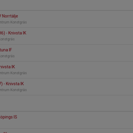
V Norrtälje
entrum Konstgräs
H6) - Knivsta IK
Konstgräs
tuna IF
Konstgräs
nivsta IK
entrum Konstgräs
) - Knivsta IK
entrum Konstgräs
köpings IS
s