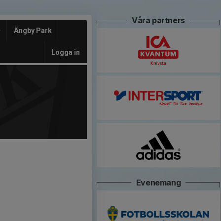
Våra partners
Ängby Park
Logga in
Evenemang