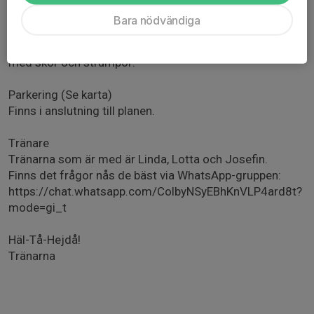
Bara nödvändiga
Varje match spelas i 3 x 8 minuter.
Barnen får matchkläder på plats. Kom gärna ombytta
med skor och strumpor.
Parkering (Se karta)
Finns i anslutning till planen.
Tränare
Tränarna som är med är Linda, Lotta och Josefin.
Finns det frågor nås de bäst via WhatsApp-gruppen:
https://chat.whatsapp.com/ColbyNSyEBhKnVLP4ard8t?
mode=gi_t
Häl-Tå-Hejdå!
Tränarna