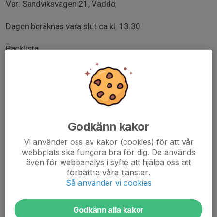
Var: Sandviksvägen 21, Väddö
Dagen beräknas vara slut ca kl. 13.30
Packlista
Fotbollsskor
Benskydd
Påfylld vattenflaska
Snacks/mellanmål mellan matcher
Kiosk: Det kommer finnas kiosk vid planen med korv,
Godkänn kakor
hamburgare, fika, kaffe och dryck.
Vi använder oss av kakor (cookies) för att vår
Lag & upplägg
webbplats ska fungera bra för dig. De används
Vi i Knivsta kommer ha ett lag.
även för webbanalys i syfte att hjälpa oss att
förbättra våra tjänster.
Spelschema
Så använder vi cookies
Match 1: 10.00
Match 2: 11.15
Godkänn alla kakor
Match 3: 12.45