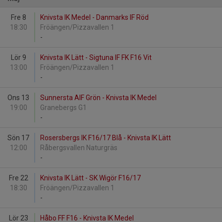
Fre 8
Knivsta IK Medel - Danmarks IF Röd
18:30
Fröängen/Pizzavallen 1
-
Lör 9
Knivsta IK Lätt - Sigtuna IF FK F16 Vit
13:00
Fröängen/Pizzavallen 1
-
Ons 13
Sunnersta AIF Grön - Knivsta IK Medel
19:00
Granebergs G1
-
Sön 17
Rosersbergs IK F16/17 Blå - Knivsta IK Lätt
12:00
Råbergsvallen Naturgräs
-
Fre 22
Knivsta IK Lätt - SK Wigör F16/17
18:30
Fröängen/Pizzavallen 1
-
Lör 23
Håbo FF F16 - Knivsta IK Medel