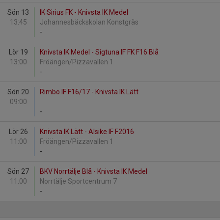
Sön 13
IK Sirius FK - Knivsta IK Medel
13:45
Johannesbäckskolan Konstgräs
-
Lör 19
Knivsta IK Medel - Sigtuna IF FK F16 Blå
13:00
Fröängen/Pizzavallen 1
-
Sön 20
Rimbo IF F16/17 - Knivsta IK Lätt
09:00
-
Lör 26
Knivsta IK Lätt - Alsike IF F2016
11:00
Fröängen/Pizzavallen 1
-
Sön 27
BKV Norrtälje Blå - Knivsta IK Medel
11:00
Norrtälje Sportcentrum 7
-