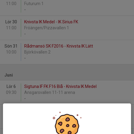
11:00
Futurum 1
-
Lör 30
Knivsta IK Medel - IK Sirius FK
11:00
Fröängen/Pizzavallen 1
-
Sön 31
Rådmansö SK F2016 - Knivsta IK Lätt
10:00
Björkövallen 2
-
Juni
Lör 6
Sigtuna IF FK F16 Blå - Knivsta IK Medel
09:30
Ansgarsvallen 11-11 arena
-
Tis 9
Alsike IF F2016 - Knivsta IK Lätt
18:30
Brunnbyvallen 1
-