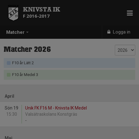
KNIVSTA IK
F 2016-2017
Logga in
Matcher
Matcher 2026
F10 år Lätt 2
F10 år Medel 3
April
Sön 19
Unik FK F16 M - Knivsta IK Medel
15:30
Valsätraskolans Konstgräs
-
Maj