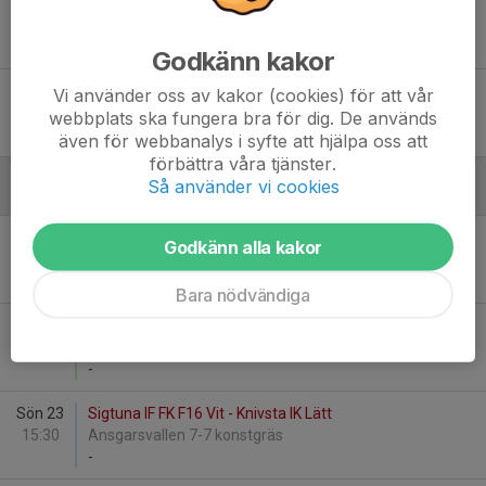
Tis 16
Knivsta IK Lätt - Rimbo IF F16/17
18:30
Björkvallen 1
-
Godkänn kakor
Tis 16
Knivsta IK Medel - BKV Norrtälje Blå
Vi använder oss av kakor (cookies) för att vår
18:30
Björkvallen 1
webbplats ska fungera bra för dig. De används
-
även för webbanalys i syfte att hjälpa oss att
förbättra våra tjänster.
Så använder vi cookies
Augusti
Lör 15
Knivsta IK Medel - Unik FK F16 M
Godkänn alla kakor
10:00
Engvallen IP 1
-
Bara nödvändiga
Tis 18
Knivsta IK Medel - Sunnersta AIF Grön
18:00
Engvallen IP 1
-
Sön 23
Sigtuna IF FK F16 Vit - Knivsta IK Lätt
15:30
Ansgarsvallen 7-7 konstgräs
-