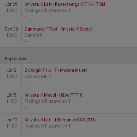
Lör 29
Knivsta IK Lätt - Rosersbergs IK F16/17 Blå
13:00
Fröängen/Pizzavallen 1
-
Sön 30
Danmarks IF Röd - Knivsta IK Medel
10:00
Danelid 6
-
September
Lör 5
SK Wigör F16/17 - Knivsta IK Lätt
10:00
Odensala IP 2
-
Lör 5
Knivsta IK Medel - Håbo FF F16
11:00
Fröängen/Pizzavallen 1
-
Lör 12
Knivsta IK Lätt - Rådmansö SK F2016
11:00
Fröängen/Pizzavallen 1
-