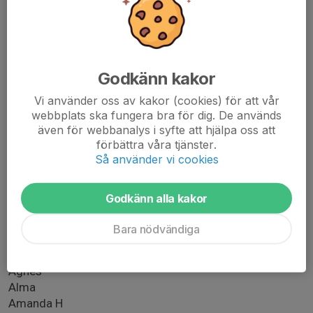
Ester S
Jasmin
Laura
Lena
Godkänn kakor
Linda
Milea
Vi använder oss av kakor (cookies) för att vår
Nadja
webbplats ska fungera bra för dig. De används
Oumie
även för webbanalys i syfte att hjälpa oss att
Vilja
förbättra våra tjänster.
Så använder vi cookies
Knivsta Town:
Headcoach: Malin.
Godkänn alla kakor
Ass: Anton, Otto
Bara nödvändiga
Acynat
Adele
Agnes
Alma
Amanda H