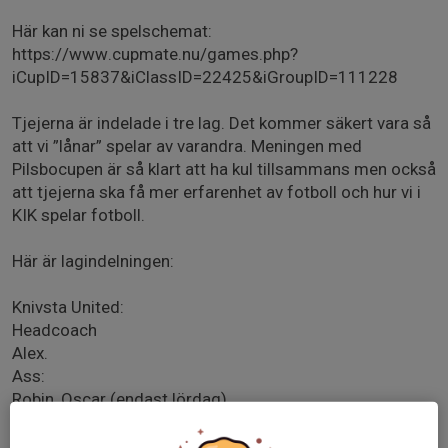
Här kan ni se spelschemat:
https://www.cupmate.nu/games.php?
iCupID=15837&iClassID=22425&iGroupID=111228
Tjejerna är indelade i tre lag. Det kommer säkert vara så
att vi ”lånar” spelar av varandra. Meningen med
Pilsbocupen är så klart att ha kul tillsammans men också
att tjejerna ska få mer erfarenhet av fotboll och hur vi i
KIK spelar fotboll.
Här är lagindelningen:
Knivsta United:
Headcoach
Alex.
Ass:
Robin, Oscar (endast lördag)
Blessing