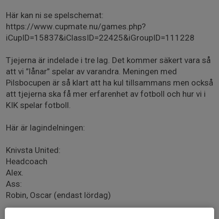
Här kan ni se spelschemat:
https://www.cupmate.nu/games.php?
iCupID=15837&iClassID=22425&iGroupID=111228
Tjejerna är indelade i tre lag. Det kommer säkert vara så
att vi ”lånar” spelar av varandra. Meningen med
Pilsbocupen är så klart att ha kul tillsammans men också
att tjejerna ska få mer erfarenhet av fotboll och hur vi i
KIK spelar fotboll.
Här är lagindelningen:
Knivsta United:
Headcoach
Alex.
Ass:
Robin, Oscar (endast lördag)
Amanda S