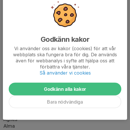
Blessing
Ester S
Jasmin
Laura
Lena
Godkänn kakor
Linda
Milea
Vi använder oss av kakor (cookies) för att vår
Nadja
webbplats ska fungera bra för dig. De används
Oumie
även för webbanalys i syfte att hjälpa oss att
Vilja
förbättra våra tjänster.
Så använder vi cookies
Knivsta Town:
Headcoach: Malin.
Godkänn alla kakor
Ass: Anton, Otto
Bara nödvändiga
Acynat
Adele
Agnes
Alma