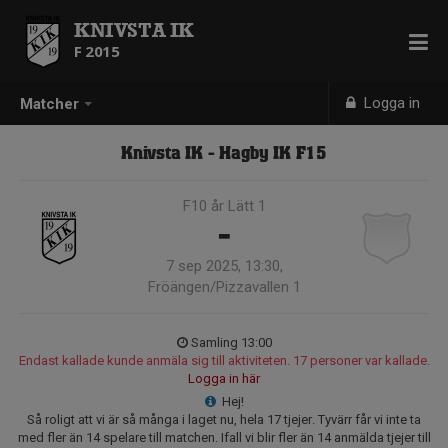
KNIVSTA IK
F 2015
Logga in
Matcher
Knivsta IK - Hagby IK F15
F10 år Lätt 1
-
7 sep 2025, 13:30,
Fröängen/Pizzavallen 1
Samling 13:00
Endast kallade kunde anmäla sig till aktiviteten. 17 personer var kallade.
Logga in här
Hej!
Så roligt att vi är så många i laget nu, hela 17 tjejer. Tyvärr får vi inte ta
med fler än 14 spelare till matchen. Ifall vi blir fler än 14 anmälda tjejer till