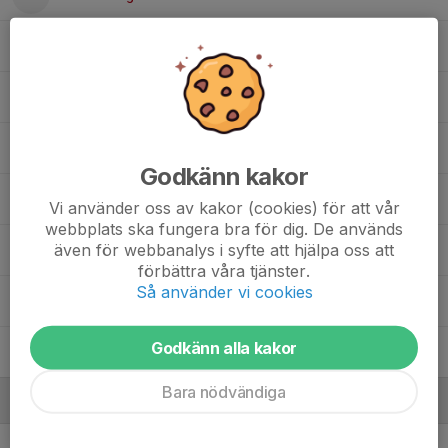
Larissa Baskin
Leonie Hoffmann
Linn Ramaker
Godkänn kakor
Lisa Persson
Vi använder oss av kakor (cookies) för att vår
webbplats ska fungera bra för dig. De används
även för webbanalys i syfte att hjälpa oss att
Lo Johansson Djohari-Teimori
förbättra våra tjänster.
Så använder vi cookies
Lou Jonsson Nordh
Godkänn alla kakor
Molly Lind
Bara nödvändiga
Ledare