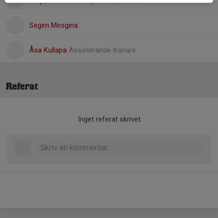
Gerjan Ramaker
Lagledare, tränare
Segen Mesgina
Åsa Kullapa
Assisterande tränare
Referat
Inget referat skrivet