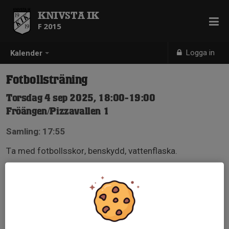
KNIVSTA IK
F 2015
Logga in
Kalender
Fotbollsträning
Torsdag 4 sep 2025, 18:00-19:00
Fröängen/Pizzavallen 1
Samling: 17:55
Ta med fotbollsskor, benskydd, vattenflaska.