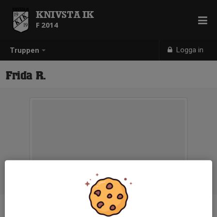
KNIVSTA IK
F 2014
Logga in
Truppen
Frida R.
Position
-