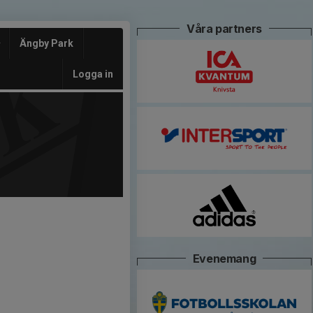
Våra partners
Ängby Park
Logga in
Evenemang