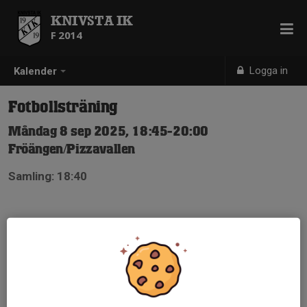
KNIVSTA IK
F 2014
Logga in
Kalender
Fotbollsträning
Måndag 8 sep 2025, 18:45-20:00
Fröängen/Pizzavallen
Samling: 18:40