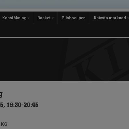
Konståkning
Basket
Pilsbocupen
Knivsta marknad
g
5, 19:30-20:45
e KG