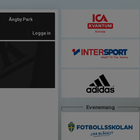
Ängby Park
Logga in
Evenemang