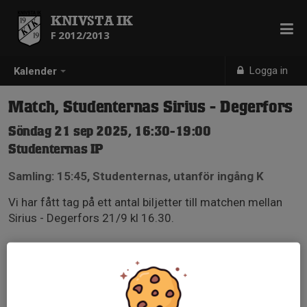
KNIVSTA IK
F 2012/2013
Logga in
Kalender
Match, Studenternas Sirius - Degerfors
Söndag 21 sep 2025, 16:30-19:00
Studenternas IP
Samling: 15:45, Studenternas, utanför ingång K
Vi har fått tag på ett antal biljetter till matchen mellan
Sirius - Degerfors 21/9 kl 16.30.
Vi samlas utanför ingång J-K-L på Studenternas.
Resa dit och hem är eget ansvar.
Bär KIK-jacka!