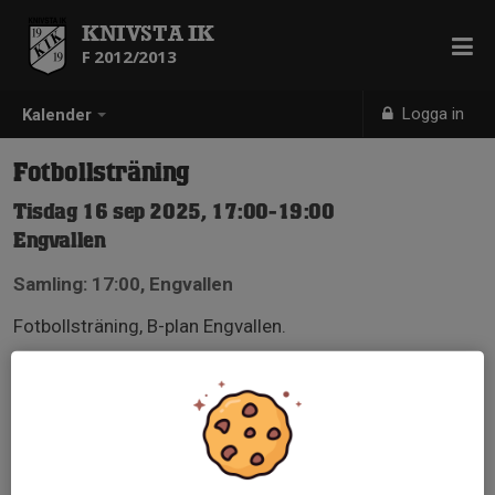
KNIVSTA IK
F 2012/2013
Logga in
Kalender
Fotbollsträning
Tisdag 16 sep 2025, 17:00-19:00
Engvallen
Samling: 17:00, Engvallen
Fotbollsträning, B-plan Engvallen.