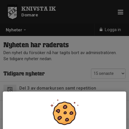
KNIVSTA IK
Domare
Logga in
Nyheter
Nyheten har raderats
Den nyhet du försöker nå har tagits bort av administratören.
Se tidigare nyheter nedan.
Tidigare nyheter
Del 3 av domarkursen samt repetition
10 maj, 20:00
0
Domare Pilsbocupen 2026
30 apr, 13:30
0
Domarutbildning Fotboll 2026