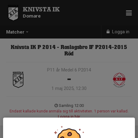
KNIVSTA IK
Domare
Logga in
Matcher
Knivsta IK P 2014 - Roslagsbro IF P2014-2015
Röd
P11 år Medel 6 P2014
-
1 maj 2025, 12:30
Samling 12:00
Endast kallade kunde anmäla sig till aktiviteten. 1 person var kallad.
Logga in här